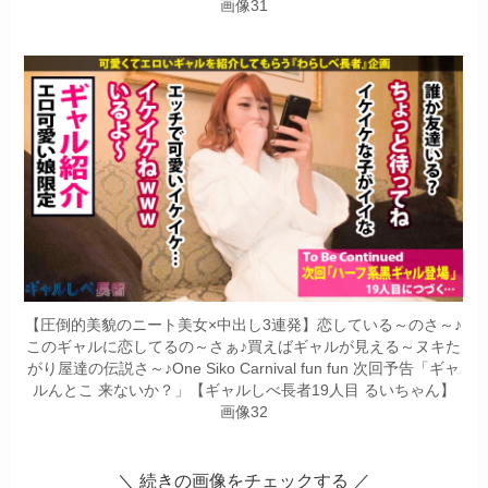
画像31
【圧倒的美貌のニート美女×中出し3連発】恋している～のさ～♪
このギャルに恋してるの～さぁ♪買えばギャルが見える～ヌキた
がり屋達の伝説さ～♪One Siko Carnival fun fun 次回予告「ギャ
ルんとこ 来ないか？」【ギャルしべ長者19人目 るいちゃん】
画像32
＼
続きの画像をチェックする ／