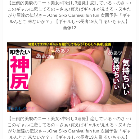
【圧倒的美貌のニート美女×中出し3連発】恋している～のさ～♪
このギャルに恋してるの～さぁ♪買えばギャルが見える～ヌキた
がり屋達の伝説さ～♪One Siko Carnival fun fun 次回予告「ギャ
ルんとこ 来ないか？」【ギャルしべ長者19人目 るいちゃん】
画像12
【圧倒的美貌のニート美女×中出し3連発】恋している～のさ～♪
このギャルに恋してるの～さぁ♪買えばギャルが見える～ヌキた
がり屋達の伝説さ～♪One Siko Carnival fun fun 次回予告「ギャ
ルんとこ 来ないか？」【ギャルしべ長者19人目 るいちゃん】