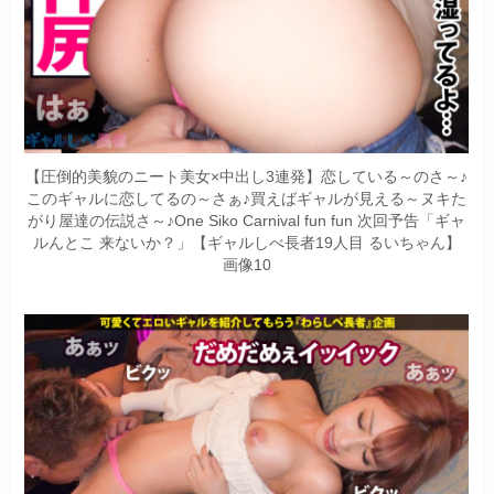
【圧倒的美貌のニート美女×中出し3連発】恋している～のさ～♪
このギャルに恋してるの～さぁ♪買えばギャルが見える～ヌキた
がり屋達の伝説さ～♪One Siko Carnival fun fun 次回予告「ギャ
ルんとこ 来ないか？」【ギャルしべ長者19人目 るいちゃん】
画像10