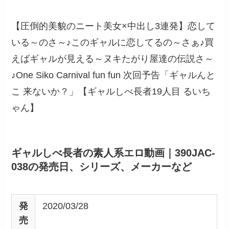
【圧倒的美貌のニート美女×中出し3連発】恋して
いる～のさ～♪このギャルに恋してるの～さぁ♪買
えばギャルが見える～ヌキたがり屋達の伝説さ～
♪One Siko Carnival fun fun 次回予告「ギャルんと
こ 来ないか？」【ギャルしべ長者19人目 るいち
ゃん】
ギャルしべ長者の素人系エロ動画｜390JAC-
038の発売日、シリーズ、メーカーなど
発
2020/03/28
売