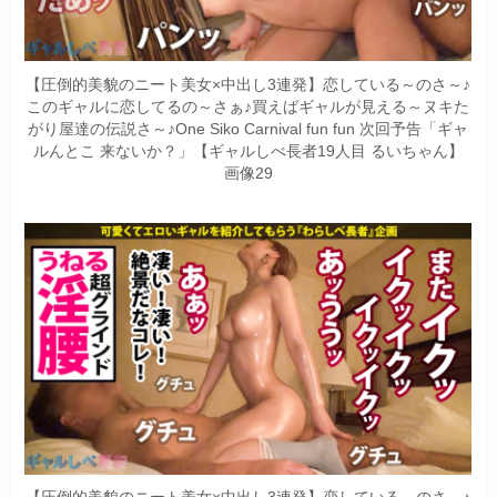
【圧倒的美貌のニート美女×中出し3連発】恋している～のさ～♪
このギャルに恋してるの～さぁ♪買えばギャルが見える～ヌキた
がり屋達の伝説さ～♪One Siko Carnival fun fun 次回予告「ギャ
ルんとこ 来ないか？」【ギャルしべ長者19人目 るいちゃん】
画像29