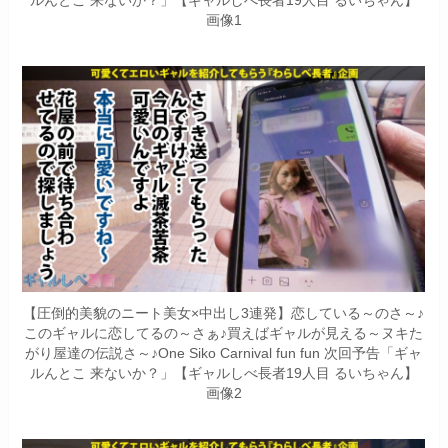
ルんとこ 来ないか？」【ギャルしべ長者19人目 るいちゃん】
画像1
【圧倒的美貌のニート美女×中出し3連発】恋している～のさ～♪
このギャルに恋してるの～さぁ♪買えばギャルが見える～ヌキた
がり屋達の伝説さ～♪One Siko Carnival fun fun 次回予告「ギャ
ルんとこ 来ないか？」【ギャルしべ長者19人目 るいちゃん】
画像2