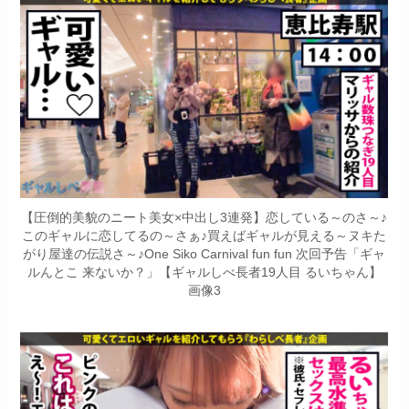
【圧倒的美貌のニート美女×中出し3連発】恋している～のさ～♪
このギャルに恋してるの～さぁ♪買えばギャルが見える～ヌキた
がり屋達の伝説さ～♪One Siko Carnival fun fun 次回予告「ギャ
ルんとこ 来ないか？」【ギャルしべ長者19人目 るいちゃん】
画像3