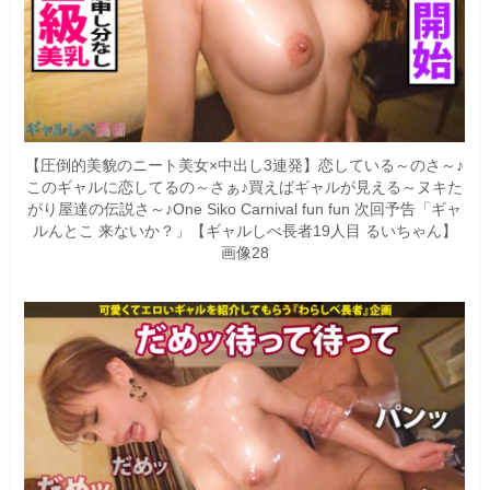
【圧倒的美貌のニート美女×中出し3連発】恋している～のさ～♪
このギャルに恋してるの～さぁ♪買えばギャルが見える～ヌキた
がり屋達の伝説さ～♪One Siko Carnival fun fun 次回予告「ギャ
ルんとこ 来ないか？」【ギャルしべ長者19人目 るいちゃん】
画像28