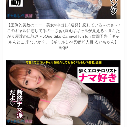
【圧倒的美貌のニート美女×中出し3連発】恋している～のさ～♪
このギャルに恋してるの～さぁ♪買えばギャルが見える～ヌキた
がり屋達の伝説さ～♪One Siko Carnival fun fun 次回予告「ギャ
ルんとこ 来ないか？」【ギャルしべ長者19人目 るいちゃん】
画像5