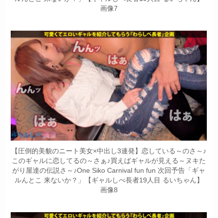
画像7
【圧倒的美貌のニート美女×中出し3連発】恋している～のさ～♪
このギャルに恋してるの～さぁ♪買えばギャルが見える～ヌキた
がり屋達の伝説さ～♪One Siko Carnival fun fun 次回予告「ギャ
ルんとこ 来ないか？」【ギャルしべ長者19人目 るいちゃん】
画像8