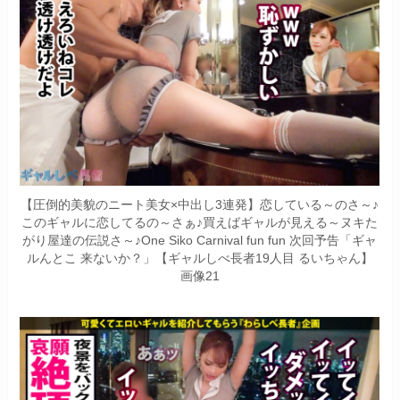
【圧倒的美貌のニート美女×中出し3連発】恋している～のさ～♪
このギャルに恋してるの～さぁ♪買えばギャルが見える～ヌキた
がり屋達の伝説さ～♪One Siko Carnival fun fun 次回予告「ギャ
ルんとこ 来ないか？」【ギャルしべ長者19人目 るいちゃん】
画像21