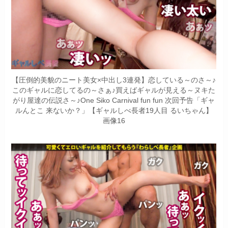
【圧倒的美貌のニート美女×中出し3連発】恋している～のさ～♪
このギャルに恋してるの～さぁ♪買えばギャルが見える～ヌキた
がり屋達の伝説さ～♪One Siko Carnival fun fun 次回予告「ギャ
ルんとこ 来ないか？」【ギャルしべ長者19人目 るいちゃん】
画像16