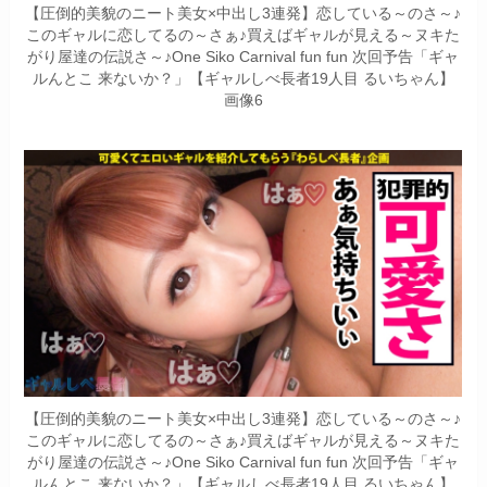
【圧倒的美貌のニート美女×中出し3連発】恋している～のさ～♪
このギャルに恋してるの～さぁ♪買えばギャルが見える～ヌキた
がり屋達の伝説さ～♪One Siko Carnival fun fun 次回予告「ギャ
ルんとこ 来ないか？」【ギャルしべ長者19人目 るいちゃん】
画像6
【圧倒的美貌のニート美女×中出し3連発】恋している～のさ～♪
このギャルに恋してるの～さぁ♪買えばギャルが見える～ヌキた
がり屋達の伝説さ～♪One Siko Carnival fun fun 次回予告「ギャ
ルんとこ 来ないか？」【ギャルしべ長者19人目 るいちゃん】