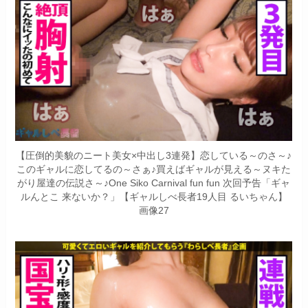
【圧倒的美貌のニート美女×中出し3連発】恋している～のさ～♪
このギャルに恋してるの～さぁ♪買えばギャルが見える～ヌキた
がり屋達の伝説さ～♪One Siko Carnival fun fun 次回予告「ギャ
ルんとこ 来ないか？」【ギャルしべ長者19人目 るいちゃん】
画像27