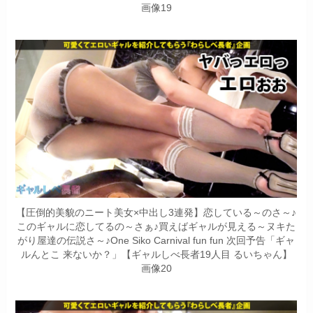
画像19
【圧倒的美貌のニート美女×中出し3連発】恋している～のさ～♪
このギャルに恋してるの～さぁ♪買えばギャルが見える～ヌキた
がり屋達の伝説さ～♪One Siko Carnival fun fun 次回予告「ギャ
ルんとこ 来ないか？」【ギャルしべ長者19人目 るいちゃん】
画像20