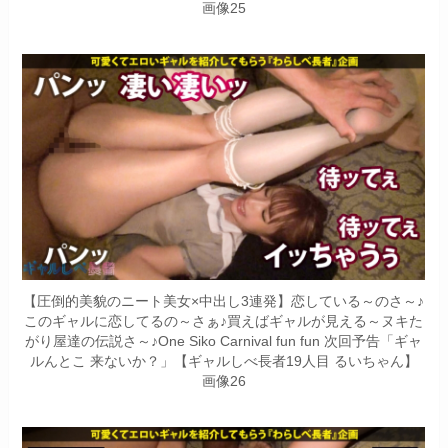
画像25
【圧倒的美貌のニート美女×中出し3連発】恋している～のさ～♪
このギャルに恋してるの～さぁ♪買えばギャルが見える～ヌキた
がり屋達の伝説さ～♪One Siko Carnival fun fun 次回予告「ギャ
ルんとこ 来ないか？」【ギャルしべ長者19人目 るいちゃん】
画像26