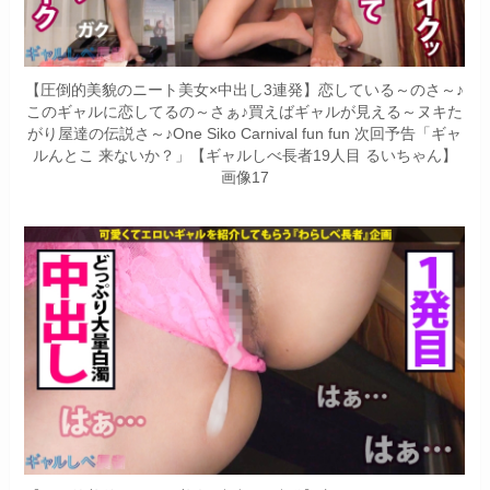
【圧倒的美貌のニート美女×中出し3連発】恋している～のさ～♪
このギャルに恋してるの～さぁ♪買えばギャルが見える～ヌキた
がり屋達の伝説さ～♪One Siko Carnival fun fun 次回予告「ギャ
ルんとこ 来ないか？」【ギャルしべ長者19人目 るいちゃん】
画像17