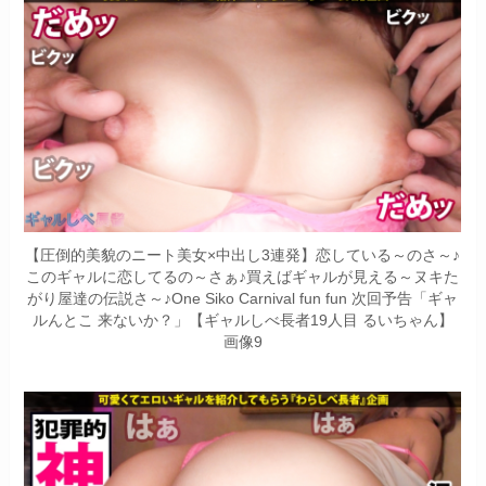
【圧倒的美貌のニート美女×中出し3連発】恋している～のさ～♪
このギャルに恋してるの～さぁ♪買えばギャルが見える～ヌキた
がり屋達の伝説さ～♪One Siko Carnival fun fun 次回予告「ギャ
ルんとこ 来ないか？」【ギャルしべ長者19人目 るいちゃん】
画像9