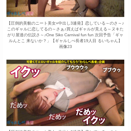
【圧倒的美貌のニート美女×中出し3連発】恋している～のさ～♪
このギャルに恋してるの～さぁ♪買えばギャルが見える～ヌキた
がり屋達の伝説さ～♪One Siko Carnival fun fun 次回予告「ギャ
ルんとこ 来ないか？」【ギャルしべ長者19人目 るいちゃん】
画像23