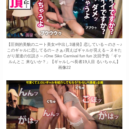
【圧倒的美貌のニート美女×中出し3連発】恋している～のさ～♪
このギャルに恋してるの～さぁ♪買えばギャルが見える～ヌキた
がり屋達の伝説さ～♪One Siko Carnival fun fun 次回予告「ギャ
ルんとこ 来ないか？」【ギャルしべ長者19人目 るいちゃん】
画像22