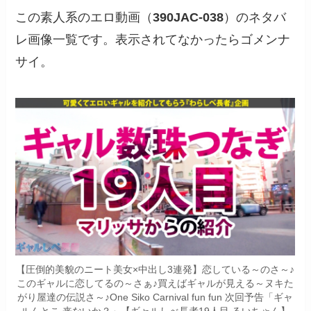
この素人系のエロ動画（
390JAC-038
）のネタバ
レ画像一覧です。表示されてなかったらゴメンナ
サイ。
【圧倒的美貌のニート美女×中出し3連発】恋している～のさ～♪
このギャルに恋してるの～さぁ♪買えばギャルが見える～ヌキた
がり屋達の伝説さ～♪One Siko Carnival fun fun 次回予告「ギャ