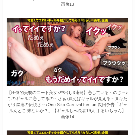
画像13
【圧倒的美貌のニート美女×中出し3連発】恋している～のさ～♪
このギャルに恋してるの～さぁ♪買えばギャルが見える～ヌキた
がり屋達の伝説さ～♪One Siko Carnival fun fun 次回予告「ギャ
ルんとこ 来ないか？」【ギャルしべ長者19人目 るいちゃん】
画像14