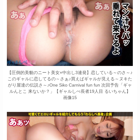
【圧倒的美貌のニート美女×中出し3連発】恋している～のさ～♪
このギャルに恋してるの～さぁ♪買えばギャルが見える～ヌキた
がり屋達の伝説さ～♪One Siko Carnival fun fun 次回予告「ギャ
ルんとこ 来ないか？」【ギャルしべ長者19人目 るいちゃん】
画像15