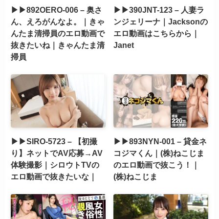
▶▶892OERO-006 – 奥さ
▶▶390JNT-123 – 人妻ラ
ん、えろがんなよ。｜きゃ
ンジェリーナ｜Jacksonの
んたま清掃員のエロ動画で
エロ動画はこちらから｜
抜きたいね｜きゃんたま清
Janet
掃員
▶▶SIRO-5723 – 【初撮
▶▶893NYN-001 – 貸金ネ
り】ネットでAV応募→AV
コジマくん｜(株)ねこじま
体験撮影｜シロウトTVの
のエロ動画で抜こう！｜
エロ動画で抜きたいな｜
(株)ねこじま