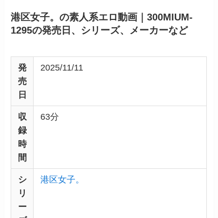
港区女子。の素人系エロ動画｜300MIUM-
1295の発売日、シリーズ、メーカーなど
発
2025/11/11
売
日
収
63分
録
時
間
シ
港区女子。
リ
ー