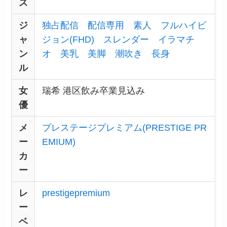
ズ
ジ
独占配信
配信専用
素人
フルハイビ
ャ
ジョン(FHD)
スレンダー
イラマチ
ン
オ
美乳
美脚
潮吹き
長身
ル
女
瑞希 港区飲み卒業見込み
優
メ
プレステージプレミアム(PRESTIGE PR
ー
EMIUM)
カ
ー
レ
prestigepremium
ー
ベ